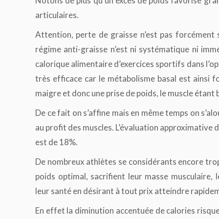
Notons de plus qu’un excès de poids favorise gr
articulaires.
Attention, perte de graisse n’est pas forcément
régime anti-graisse n’est ni systématique ni im
calorique alimentaire d’exercices sportifs dans l’opt
très efficace car le métabolisme basal est ainsi
maigre et donc une prise de poids, le muscle étant b
De ce fait on s’affine mais en même temps on s’al
au profit des muscles. L’évaluation approximative d
est de 18%.
De nombreux athlètes se considérants encore trop g
poids optimal, sacrifient leur masse musculaire
leur santé en désirant à tout prix atteindre rapidem
En effet la diminution accentuée de calories risq