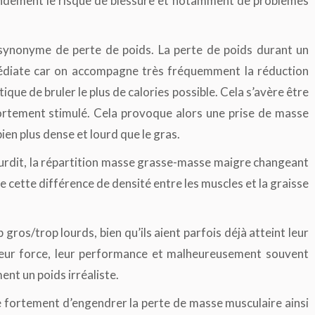
andement le risque de blessure et notamment de problèmes
 synonyme de perte de poids. La perte de poids durant un
médiate car on accompagne très fréquemment la réduction
ique de bruler le plus de calories possible. Cela s’avère être
 fortement stimulé. Cela provoque alors une prise de masse
ien plus dense et lourd que le gras.
ourdit, la répartition masse grasse-masse maigre changeant
e cette différence de densité entre les muscles et la graisse
ros/trop lourds, bien qu’ils aient parfois déjà atteint leur
, leur force, leur performance et malheureusement souvent
ent un poids irréaliste.
ue fortement d’engendrer la perte de masse musculaire ainsi