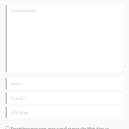
Commentaire
Nom *
E-mail *
Site Web
Enregistrez mon nom, mon e-mail et mon site Web dans ce