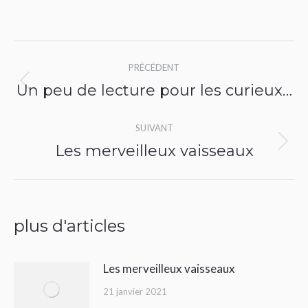
Navigation
PRÉCÉDENT
article
Un peu de lecture pour les curieux…
Article
précédent
SUIVANT
:
Les merveilleux vaisseaux
Article
suivant
:
plus d'articles
Les merveilleux vaisseaux
21 janvier 2021